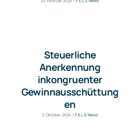
23. Februar 2026
|
F.E.L.S News
Steuerliche
Anerkennung
inkongruenter
Gewinnausschüttung
en
2. Oktober 2024
|
F.E.L.S News