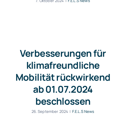
7. Oktober 2024
|
F.E.L.S News
Verbesserungen für
klimafreundliche
Mobilität rückwirkend
ab 01.07.2024
beschlossen
26. September 2024
|
F.E.L.S News