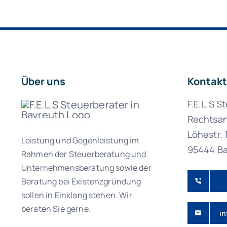
Über uns
Kontakt
F.E.L.S S
Rechtsan
Löhestr. 
Leistung und Gegenleistung im
95444 Ba
Rahmen der Steuerberatung und
Unternehmensberatung sowie der
Beratung bei Existenzgründung
sollen in Einklang stehen. Wir
beraten Sie gerne.
in