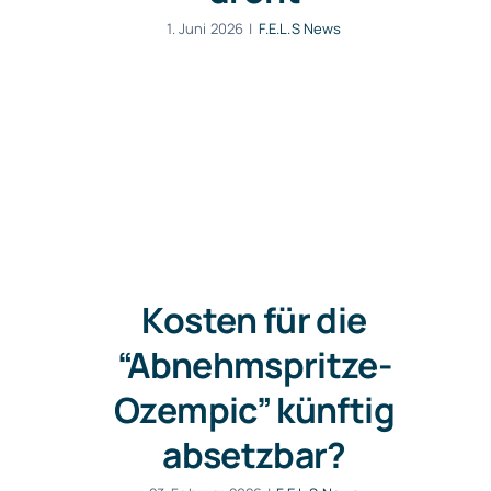
1. Juni 2026
|
F.E.L.S News
Kosten für die
“Abnehmspritze-
Ozempic” künftig
absetzbar?