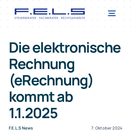
Zum
Inhalt
Togg
springen
Navi
LEISTUNGEN
Die elektronische
SERVICE
Rechnung
ERSTBERATUNG
(eRechnung)
TEAM
NEWSBLOG
kommt ab
KONTAKT
1.1.2025
F.E.L.S News
7. Oktober 2024