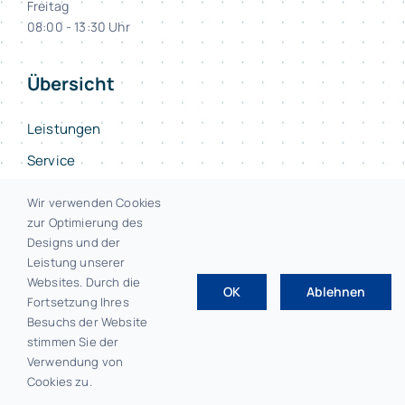
Freitag
08:00 - 13:30 Uhr
Übersicht
Leistungen
Service
Erstberatung
Wir verwenden Cookies
zur Optimierung des
Team
Designs und der
Newsblog
Leistung unserer
Websites. Durch die
Kontakt
OK
Ablehnen
Fortsetzung Ihres
Besuchs der Website
stimmen Sie der
Verwendung von
Cookies zu.
© 2026 • F.E.L.S Steuerberater Bayreuth