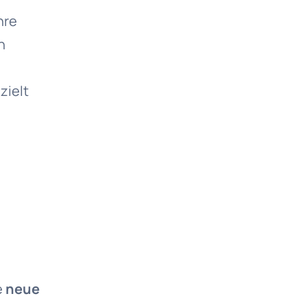
hre
h
zielt
e
neue