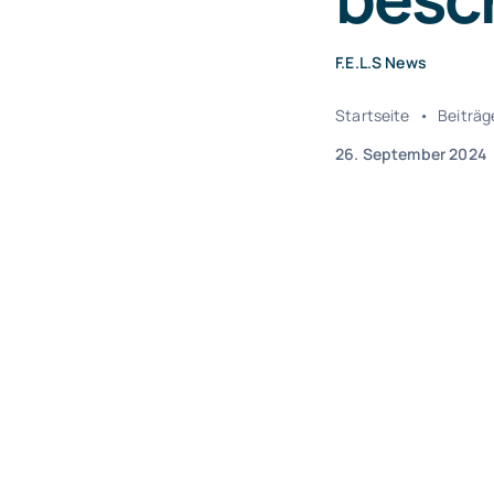
F.E.L.S News
Startseite
•
Beiträg
26. September 2024