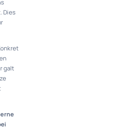
hs
. Dies
ür
Konkret
gen
r galt
nze
t
gerne
bei