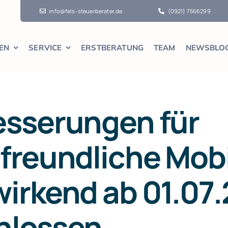
info@fels-steuerberater.de
(0921) 7566299
EN
SERVICE
ERSTBERATUNG
TEAM
NEWSBLO
esserungen für
freundliche Mobi
irkend ab 01.07
hlossen