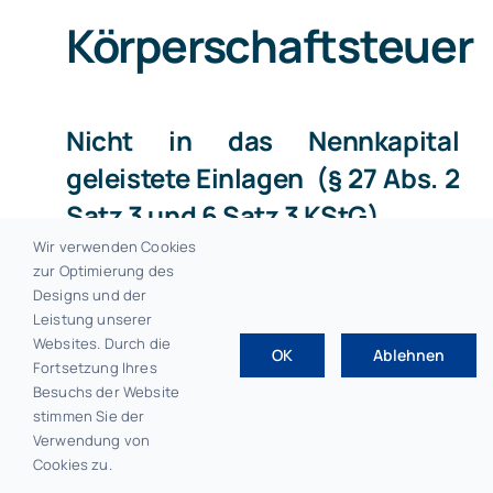
Körperschaftsteuer
Nicht in das Nennkapital
geleistete Einlagen (§ 27 Abs. 2
Satz 3 und 6 Satz 3 KStG)
Wir verwenden Cookies
zur Optimierung des
In § 27 Abs. 3 Satz 3 KStG wird der
Designs und der
Leistung unserer
Zusatz „mit Ausnahme der
Websites. Durch die
OK
Ablehnen
Anwendungsfälle des § 29“
Fortsetzung Ihres
Besuchs der Website
eingefügt. Nach der
stimmen Sie der
Gesetzesbegründung bewirkt diese
Verwendung von
Cookies zu.
Änderung, dass künftig in allen