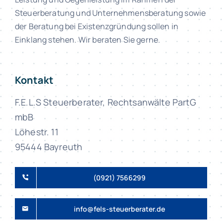
Steuerberatung und Unternehmensberatung sowie
der Beratung bei Existenzgründung sollen in
Einklang stehen. Wir beraten Sie gerne.
Kontakt
F.E.L.S Steuerberater, Rechtsanwälte PartG
mbB
Löhestr. 11
95444 Bayreuth
(0921) 7566299
info@fels-steuerberater.de