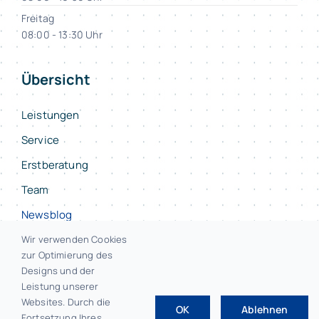
Freitag
08:00 - 13:30 Uhr
Übersicht
Leistungen
Service
Erstberatung
Team
Newsblog
Kontakt
Wir verwenden Cookies
zur Optimierung des
Designs und der
Leistung unserer
Websites. Durch die
OK
Ablehnen
© 2026 • F.E.L.S Steuerberater Bayreuth
Fortsetzung Ihres