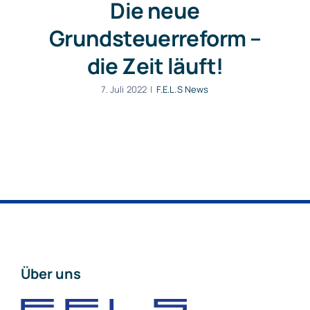
Die neue
Grundsteuerreform –
die Zeit läuft!
7. Juli 2022
|
F.E.L.S News
Über uns