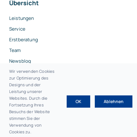
Übersicht
Leistungen
Service
Erstberatung
Team
Newsblog
Kontakt
Wir verwenden Cookies
zur Optimierung des
Designs und der
Leistung unserer
Websites. Durch die
OK
Ablehnen
© 2026 • F.E.L.S Steuerberater Bayreuth
Fortsetzung Ihres
Besuchs der Website
stimmen Sie der
Verwendung von
Impressum
|
Datenschutz
Cookies zu.