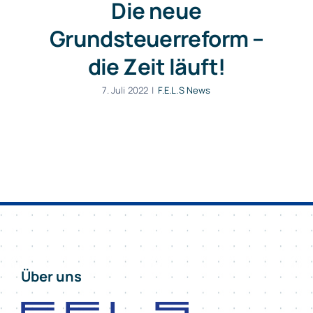
Die neue
Grundsteuerreform –
die Zeit läuft!
7. Juli 2022
|
F.E.L.S News
Über uns