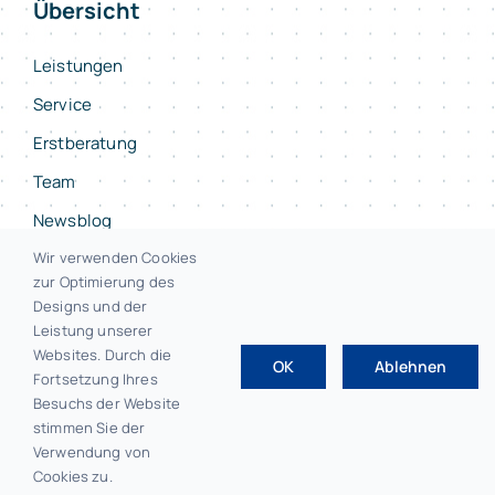
Übersicht
Leistungen
Service
Erstberatung
Team
Newsblog
Kontakt
Wir verwenden Cookies
zur Optimierung des
Designs und der
Leistung unserer
Websites. Durch die
OK
Ablehnen
© 2026 • F.E.L.S Steuerberater Bayreuth
Fortsetzung Ihres
Besuchs der Website
stimmen Sie der
Verwendung von
Impressum
|
Datenschutz
Cookies zu.