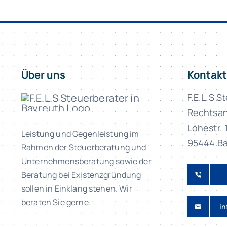
Über uns
Kontakt
F.E.L.S S
Rechtsan
Löhestr. 
Leistung und Gegenleistung im
95444 Ba
Rahmen der Steuerberatung und
Unternehmensberatung sowie der
Beratung bei Existenzgründung
sollen in Einklang stehen. Wir
beraten Sie gerne.
in