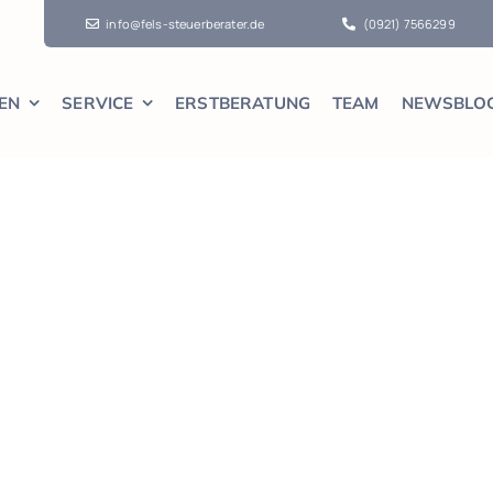
info@fels-steuerberater.de
(0921) 7566299
EN
SERVICE
ERSTBERATUNG
TEAM
NEWSBLO