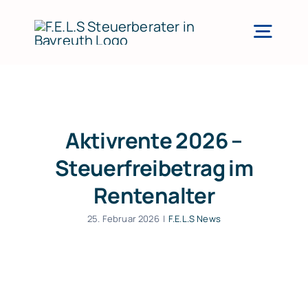
Zum
Inhalt
Togg
springen
Navi
LEISTUNGEN
SERVICE
Aktivrente 2026 –
ERSTBERATUNG
Steuerfreibetrag im
TEAM
Rentenalter
NEWSBLOG
25. Februar 2026
|
F.E.L.S News
KONTAKT