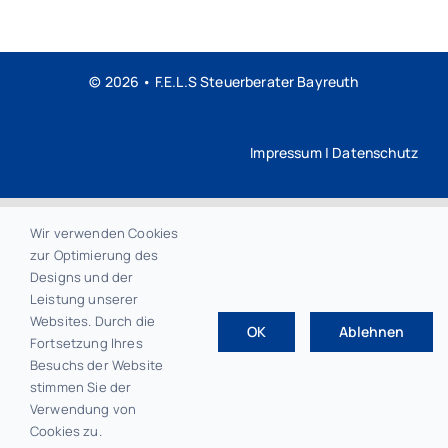
© 2026 • F.E.L.S Steuerberater Bayreuth
Impressum
|
Datenschutz
Wir verwenden Cookies
zur Optimierung des
Designs und der
Leistung unserer
Websites. Durch die
OK
Ablehnen
Fortsetzung Ihres
Besuchs der Website
stimmen Sie der
Verwendung von
Cookies zu.