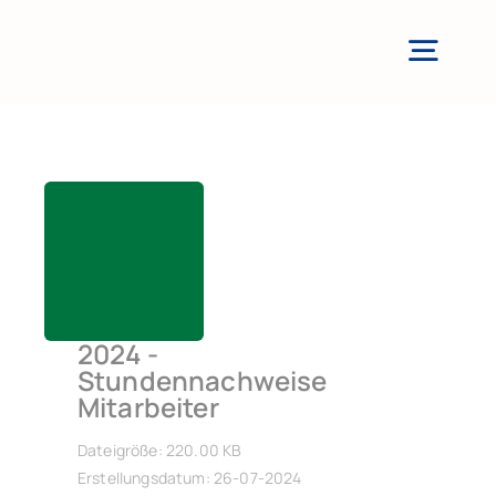
Zum
Inhalt
Togg
springen
Navi
2024 -
Stundennachweise
Mitarbeiter
Dateigröße: 220.00 KB
Erstellungsdatum: 26-07-2024