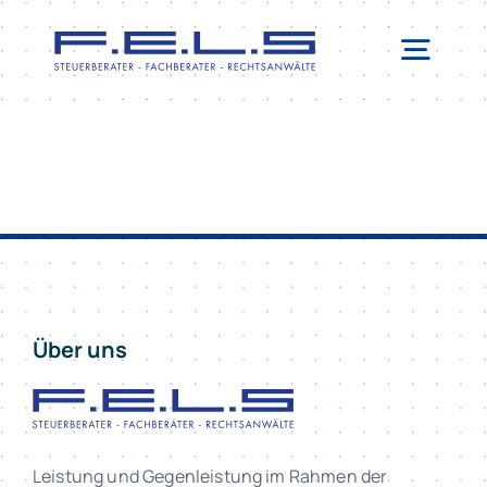
Zum
Inhalt
Togg
springen
Navi
LEISTUNGEN
SERVICE
ERSTBERATUNG
TEAM
NEWSBLOG
Über uns
KONTAKT
Leistung und Gegenleistung im Rahmen der