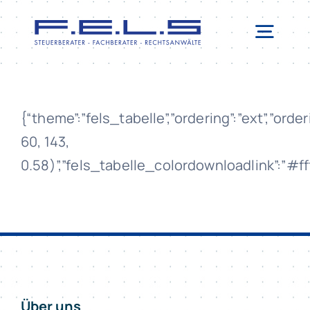
Zum
Inhalt
Togg
springen
Navi
LEISTUNGEN
SERVICE
{“theme”:”fels_tabelle”,”ordering”:”ext”,”or
ERSTBERATUNG
60, 143,
0.58)”,”fels_tabelle_colordownloadlink”:”#ff
TEAM
NEWSBLOG
KONTAKT
Über uns