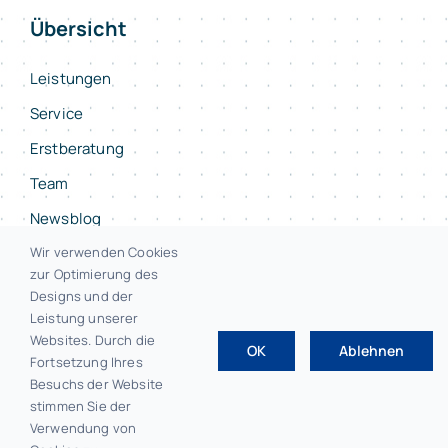
Übersicht
Leistungen
Service
Erstberatung
Team
Newsblog
Kontakt
Wir verwenden Cookies
zur Optimierung des
Designs und der
Leistung unserer
Websites. Durch die
OK
Ablehnen
© 2026 • F.E.L.S Steuerberater Bayreuth
Fortsetzung Ihres
Besuchs der Website
stimmen Sie der
Verwendung von
Impressum
|
Datenschutz