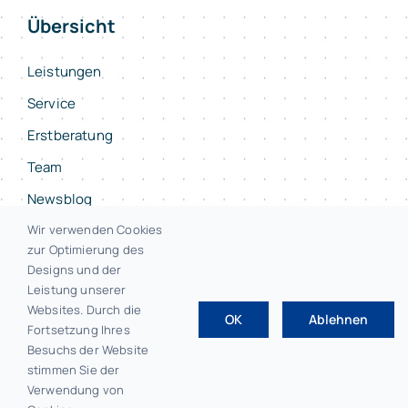
Übersicht
Leistungen
Service
Erstberatung
Team
Newsblog
Kontakt
Wir verwenden Cookies
zur Optimierung des
Designs und der
Leistung unserer
Websites. Durch die
OK
Ablehnen
© 2026 • F.E.L.S Steuerberater Bayreuth
Fortsetzung Ihres
Besuchs der Website
stimmen Sie der
Verwendung von
Impressum
|
Datenschutz