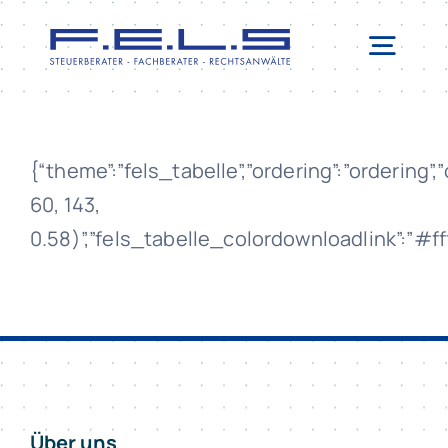
Zum
Inhalt
Togg
springen
Navi
LEISTUNGEN
SERVICE
{“theme”:”fels_tabelle”,”ordering”:”ordering
ERSTBERATUNG
60, 143,
0.58)”,”fels_tabelle_colordownloadlink”:”#ff
TEAM
NEWSBLOG
KONTAKT
Über uns