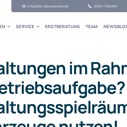
info@fels-steuerberater.de
(0921) 7566299
EN
SERVICE
ERSTBERATUNG
TEAM
NEWSBLO
altungen im Ra
Betriebsaufgabe?
altungsspielräum
hrzeuge nutzen!