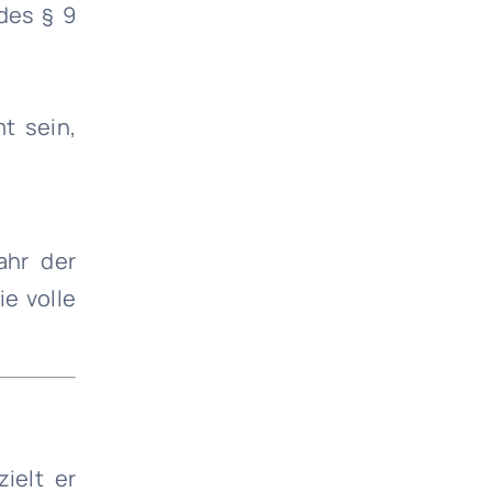
des § 9
t sein,
ahr der
e volle
ielt er