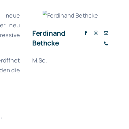
t neue
der neu
Ferdinand
gressive
Bethcke
röffnet
M.Sc.
den die
: