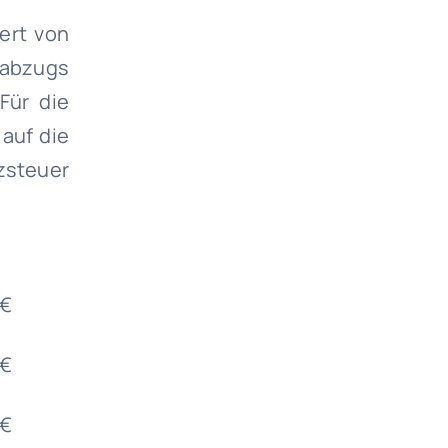
ert von
rabzugs
Für die
auf die
zsteuer
 €
 €
 €