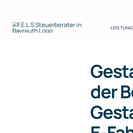
Zum
Inhalt
springen
LEISTUNG
Gest
der 
Gest
E-Fa