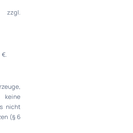
 zzgl.
 €.
rzeuge,
 keine
s nicht
zen (§ 6